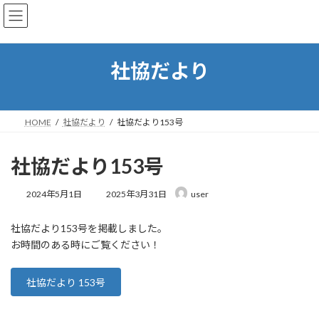
コ
ナ
東川町社会福祉協議会
ン
ビ
テ
ゲ
ン
ー
ツ
シ
社協だより
へ
ョ
ス
ン
キ
に
ッ
移
HOME
社協だより
社協だより153号
プ
動
社協だより153号
最
2024年5月1日
2025年3月31日
user
終
更
社協だより153号を掲載しました。
新
日
お時間のある時にご覧ください！
時
:
社協だより 153号