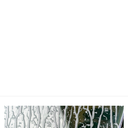
お
お
も
知
ち
ら
ゃ
せ
の
病
■ひとあじちがう料理店
院
開
催
予
続きを見る
定