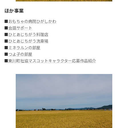
ほか事業
■
おもちゃの病院ひがしかわ
■
会話サポート
■
ひとあじちがう料理店
■
ひとあじちがう洗車場
■
ミネラルンの部屋
■
つよ子の部屋
■
東川町社協マスコットキャラクター応募作品紹介