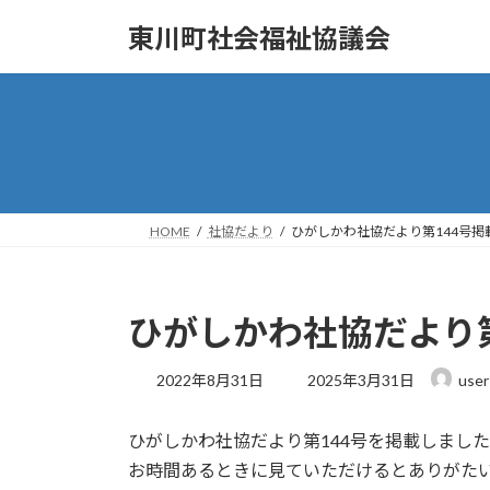
コ
ナ
東川町社会福祉協議会
ン
ビ
テ
ゲ
ン
ー
ツ
シ
へ
ョ
ス
ン
キ
に
ッ
移
HOME
社協だより
ひがしかわ社協だより第144号掲
プ
動
ひがしかわ社協だより
最
2022年8月31日
2025年3月31日
user
終
更
ひがしかわ社協だより第144号を掲載しまし
新
日
お時間あるときに見ていただけるとありがた
時