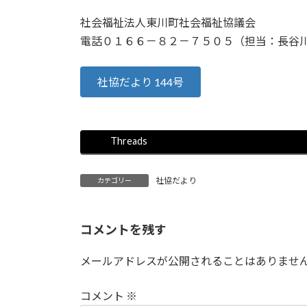
:
社会福祉法人東川町社会福祉協議会
電話０１６６－８２－７５０５（担当：長谷
社協だより 144号
Threads
社協だより
カテゴリー
コメントを残す
メールアドレスが公開されることはありませ
コメント
※