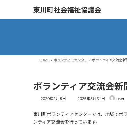
コ
ナ
東川町社会福祉協議会
ン
ビ
テ
ゲ
ン
ー
ツ
シ
へ
ョ
ス
ン
キ
に
ッ
移
HOME
ボランティアセンター
ボランティア交流会新
プ
動
ボランティア交流会新
最
2020年1月8日
2025年3月31日
user
終
更
東川町ボランティアセンターでは、地域でボ
新
日
ンティア交流会を行っています。
時