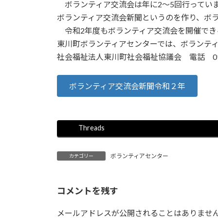
ボランティア交流会は年に2～5回行ってい
:
ボランティア交流会新聞というのを作り、ボ
令和2年度もボランティア交流会を開催できる
東川町ボランティアセンターでは、ボランテ
社会福祉法人東川町社会福祉協議会 電話 0
ボランティア交流会新聞令和２年
Threads
ボランティアセンター
カテゴリー
コメントを残す
メールアドレスが公開されることはありませ